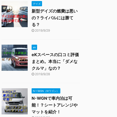
デイズ
新型デイズの燃費は悪い
の？ライバルには勝て
る？
2019/9/29
ek
eKスペースの口コミ評価
まとめ。本当に「ダメな
クルマ」なの？
2019/9/28
NーWGN（Nワゴン）
N-WGNで車内泊は可
能！？シートアレンジや
マットを紹介！