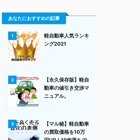
あなたにおすすめの記事
軽自動車人気ランキ
1
ング2021
【永久保存版】軽自
2
動車の値引き交渉マ
ニュアル。
【マル秘】軽自動車
3
の買取価格を10万
円UP！10年落ちで