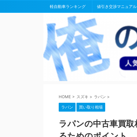
軽自動車ランキング
値引き交渉マニュアル
HOME
>
スズキ
>
ラパン
>
ラパン
買い取り相場
ラパンの中古車買取
るためのポイント