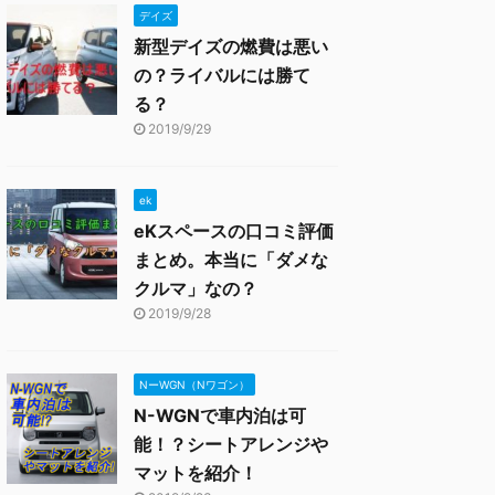
デイズ
新型デイズの燃費は悪い
の？ライバルには勝て
る？
2019/9/29
ek
eKスペースの口コミ評価
まとめ。本当に「ダメな
クルマ」なの？
2019/9/28
NーWGN（Nワゴン）
N-WGNで車内泊は可
能！？シートアレンジや
マットを紹介！