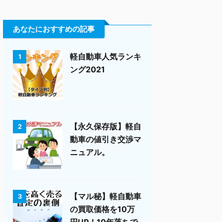
あなたにおすすめの記事
軽自動車人気ランキ
1
ング2021
【永久保存版】軽自
2
動車の値引き交渉マ
ニュアル。
【マル秘】軽自動車
3
の買取価格を10万
円UP！10年落ちで