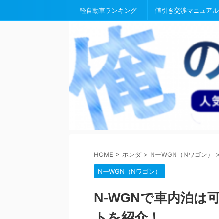
軽自動車ランキング
値引き交渉マニュアル
HOME
>
ホンダ
>
NーWGN（Nワゴン）
NーWGN（Nワゴン）
N-WGNで車内泊
トを紹介！