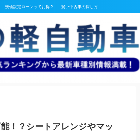
残価設定ローンってお得？
賢い中古車の探し方
>
は可能！？シートアレンジやマッ