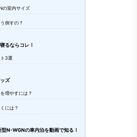
GNの室内サイズ
どう倒すの？
寝るならコレ！
ト3選
ッズ
スを増やすには？
おくには？
】新型N-WGNの車内泊を動画で知る！